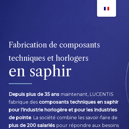
Aller
.
LUCENTIS
Notre société
STETTLER MAUR
au
contenu
Fabrication de composants
techniques et horlogers
en saphir
Depuis plus de 35 ans
maintenant, LUCENTIS
fabrique des
composants techniques en saphir
pour l’industrie horlogère et pour les industries
de pointe
. La société combine les savoir-faire de
plus de 200 salariés
pour répondre aux besoins